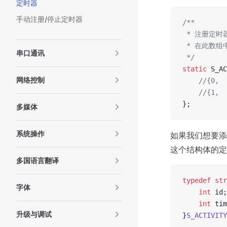
定时器
手动注册/停止定时器
/**
 * 注册定时
 * 在此数组
串口通讯
 */
static
 S_AC
网络控制
	//{0
	//{1, 
};
多媒体
系统操作
如果我们想要添
这个结构体的定
多国语言翻译
typedef
 str
字体
	int
 id;
	int
 tim
升级与调试
}
S_ACTIVITY