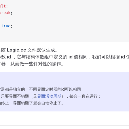
ault
:
 		break
;
 true
;
是随
Logic.cc
文件默认生成。
参数
id
，它与结构体数组中定义的
id
值相同，我们可以根据
id
时器，从而做一些针对性的操作。
器都是独立的，不同界面定时器的id可以相同；
，只要界面不销毁（见
界面活动周期
），都会一直在运行；
动停止，界面销毁了就会自动停止了。