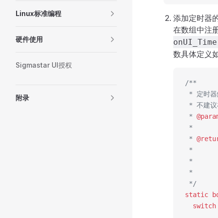
Linux标准编程
添加定时器
在数组中注
硬件使用
onUI_Time
数具体定义
Sigmastar UI授权
/**
 * 定时
附录
 * 不建
 * 
@para
 *    
 * 
@retu
 *    
 *      
 *    
 */
static
 b
  switch