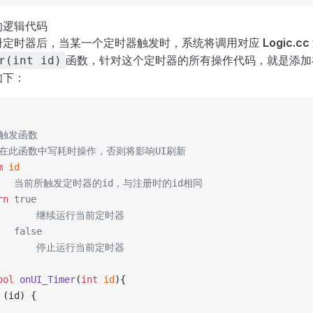
的逻辑代码
册定时器后，当某一个定时器触发时，系统将调用对应
Logic.cc
函数，针对这个定时器的所有操作代码，就是添加
r(int id)
如下：
器触发函数
议在此函数中写耗时操作，否则将影响UI刷新
m
 id
     当前所触发定时器的id，与注册时的id相同
rn
 true
         继续运行当前定时器
   false
         停止运行当前定时器
ool
 onUI_Timer
(
int
 id
){
 (id) {