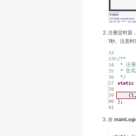
注册定时器，
1秒。注意时
在
mainLogi